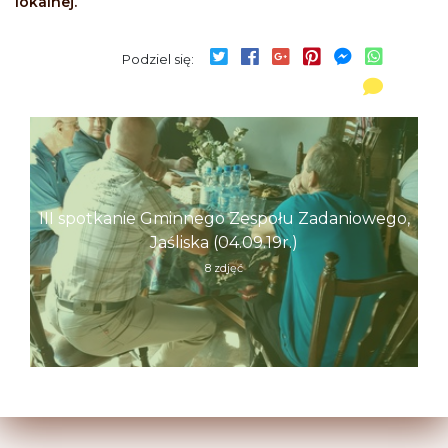
lokalnej.
Podziel się:
III spotkanie Gminnego Zespołu Zadaniowego,
Jaśliska (04.09.19r.)
8 zdjęć