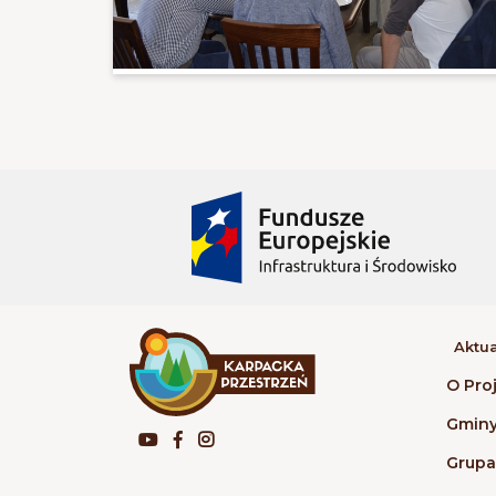
Aktua
O Pro
Gmin
Grup